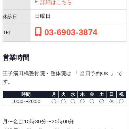
詳細はこちら
日曜日
休診日
03-6903-3874
TEL
営業時間
王子溝田橋整骨院・整体院は 「 当日予約OK 」 で
す。
時間
月
火
水
木
金
土
日
祝
10:30〜20:00
◯
◯
◯
◯
◯
◯
休
◯
月〜金は10時30分〜20時00分