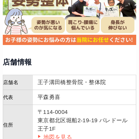
店舗情報
王子溝田橋整骨院・整体院
店舗名
平森勇喜
代表
〒114-0004
東京都北区堀船2-19-19 パレドール
住所
王子1F
地図を見る