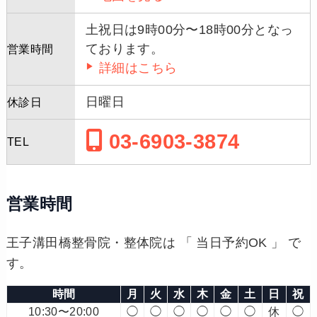
土祝日は9時00分〜18時00分となっ
ております。
営業時間
詳細はこちら
日曜日
休診日
03-6903-3874
TEL
営業時間
王子溝田橋整骨院・整体院は 「 当日予約OK 」 で
す。
時間
月
火
水
木
金
土
日
祝
10:30〜20:00
◯
◯
◯
◯
◯
◯
休
◯