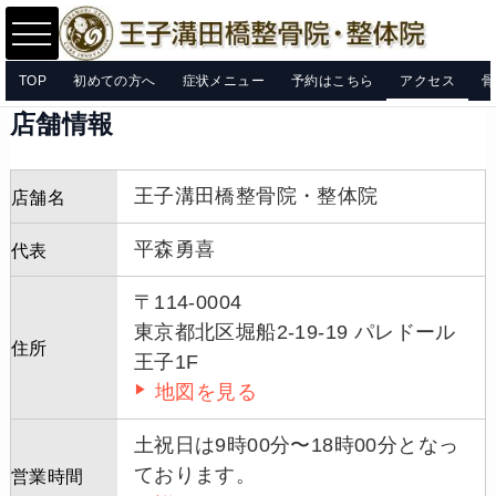
TOP
初めての方へ
症状メニュー
予約はこちら
アクセス
骨
店舗情報
王子溝田橋整骨院・整体院
店舗名
平森勇喜
代表
〒114-0004
東京都北区堀船2-19-19 パレドール
住所
王子1F
地図を見る
土祝日は9時00分〜18時00分となっ
ております。
営業時間